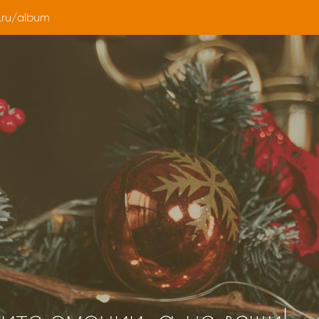
.ru/album
те эмоции, а не вещи!