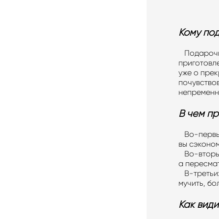
Кому по
Подарочны
приготовле
уже о пре
почувствов
непременн
В чем п
Во-первых
вы сэконом
Во-вторых
а пересма
В-третьих
мучить, бо
Как види