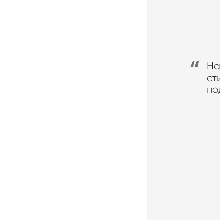
На
ст
по