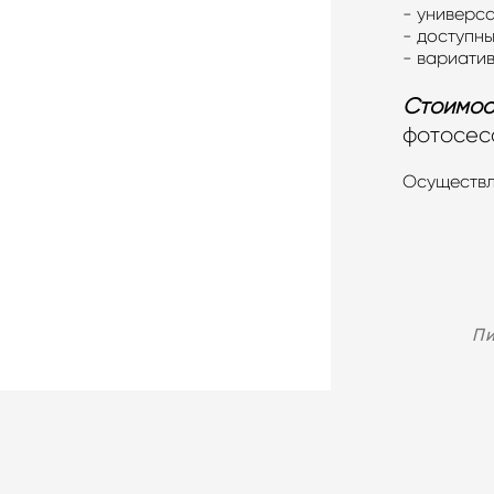
- универс
- доступны
- вариатив
Стоимос
фотосесс
Осуществл
П
ПОЗВОН