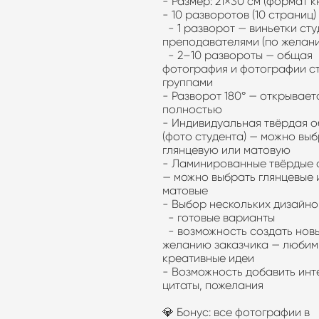
- Размер: 21×30 см (формат
- 10 разворотов (10 страниц
- 1 разворот — виньетки сту
преподавателями (по жела
- 2–10 развороты — общая
фотография и фотографии с
группами
- Разворот 180° — открывает
полностью
- Индивидуальная твёрдая 
(фото студента) — можно вы
глянцевую или матовую
- Ламинированные твёрдые 
— можно выбрать глянцевые 
матовые
- Выбор нескольких дизайн
- готовые варианты
- возможность создать нов
желанию заказчика — любим
креативные идеи
- Возможность добавить инт
цитаты, пожелания
💎 Бонус: все фотографии в