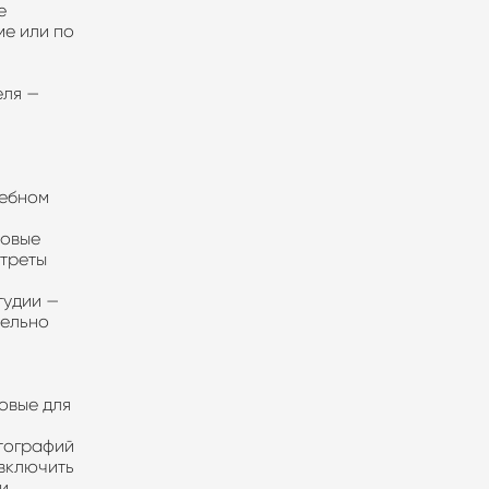
е
ме или по
еля —
чебном
повые
ртреты
тудии —
тдельно
овые для
тографий
 включить
ии