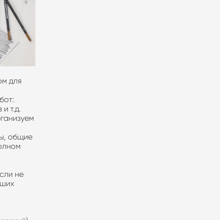
ом для
бот:
 и т.д.
рганизуем
ы, общие
полном
ь
сли не
аших