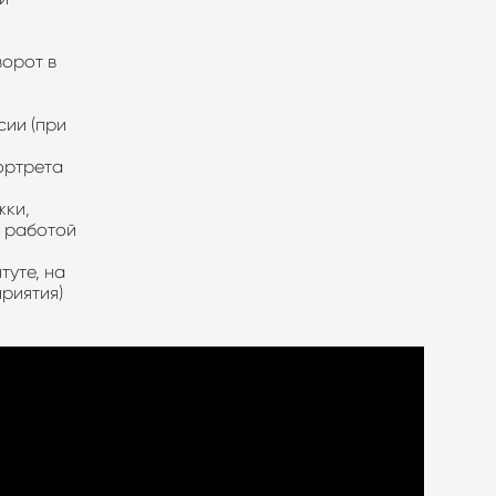
ворот в
сии (при
ортрета
жки,
 с работой
туте, на
приятия)