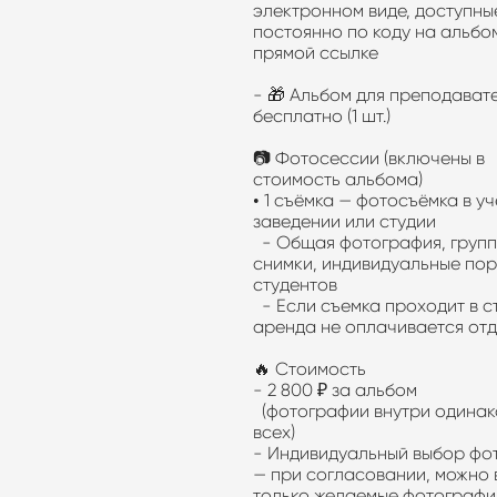
электронном виде, доступны
постоянно по коду на альбо
прямой ссылке
- 🎁 Альбом для преподават
бесплатно (1 шт.)
📷 Фотосессии (включены в
стоимость альбома)
• 1 съёмка — фотосъёмка в у
заведении или студии
- Общая фотография, груп
снимки, индивидуальные по
студентов
- Если съемка проходит в с
аренда не оплачивается о
🔥 Стоимость
- 2 800 ₽ за альбом
(фотографии внутри одинак
всех)
- Индивидуальный выбор фо
— при согласовании, можно
только желаемые фотограф