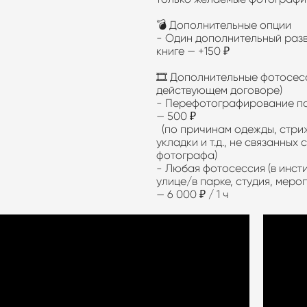
💣 Дополнительные опции
- Один дополнительный раз
книге — +150 ₽
🎞 Дополнительные фотосес
действующем договоре)
- Перефотографирование п
— 500 ₽
(по причинам одежды, стри
укладки и т.д., не связанных
фотографа)
- Любая фотосессия (в инсти
улице/в парке, студия, меро
— 6 000 ₽ / 1 ч