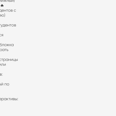
 книжный)
) 🔥
дентов с
нию)
тудентов
ся
обложка
брать
страницы
или
ов:
ый по
ерактивы: