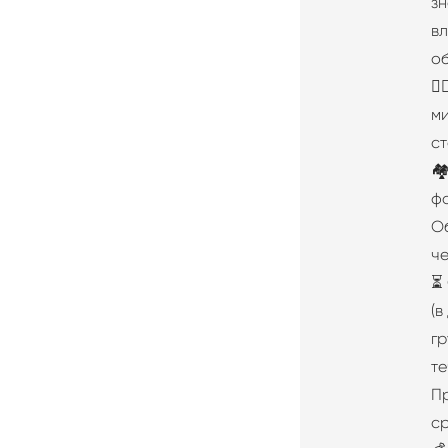
з
в
о
🙋
м
ст
🏘
фо
Об
че
⏳
(в
гр
те
П
ср