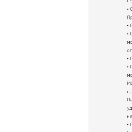
п
• 
П
• 
• 
м
ст
• 
• 
мо
М
на
П
у
н
• 