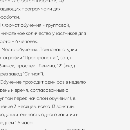
накомых с фотоаппаратом, не
ладеющих программами для
бработки.
‍♂️ Формат обучения - групповой,
инимальное количество участников для
арта - 6 человек.
 Место обучения: Ламповая студия
тографии "Пространство", зал, г.
нинск, проспект Ленина, 121 (вход
рез завод "Сигнал").
 Обучение проходит один раз в неделю
 день и время, согласованные с
уппой перед началом обучения), в
чение 3 месяцев, всего 13 занятий.
родолжительность одного занятия в
еднем 1,5 часа.