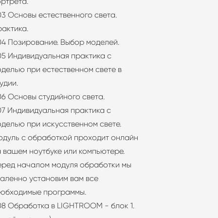
ортрета.
03 Основы естественного света.
рактика.
04 Позирование. Выбор моделей.
05 Индивидуальная практика с
оделью при естественном свете в
удии.
06 Основы студийного света.
07 Индивидуальная практика с
делью при искусственном свете.
одуль с обработкой проходит онлайн
 вашем ноутбуке или компьютере.
еред началом модуля обработки мы
даленно установим вам все
еобходимые программы.
08 Обработка в LIGHTROOM - блок 1.