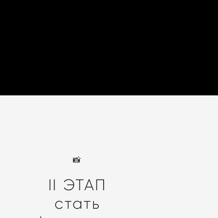
📸
II ЭТАП
стать