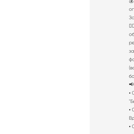
💰
оп
З
👨
о
р
за
ф
(
б

• 
"Б
•
В
• 