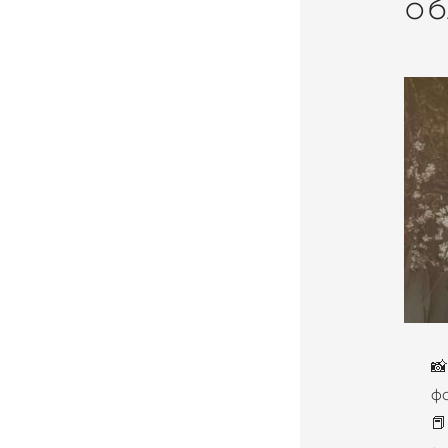
об
📸
ф
